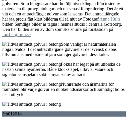
golvuren. Som bloggläsare har du följt utvecklingen från tester av
materialen till provgjutningar och nu senast fotografering. Det är ett
vitt och ett antracitfärgat golvur som lanseras. Det antracitfärgade
har jag precis fått klart bilderna till så njut av Fotograf
Anna Hults
bilder. Samtliga bilder är tagna i hennes studio i centrala Göteborg.
Den här bilden är en av dom som ska snurra på förstasidan på
forsbergform.se
Som vanligt är naturmaterialen
noga utvalda. I det antracitfärgade golvuret är det svensk diabas
tillsammans med oxiderat järn som ger golvuret. dess kulör.
Fokus har legat på att utforska de
nästan svarta nyanserna. Både klockstapel, urtavla, visare och
signatur samspelar i subtila nyanser av antracit.
Numrerade och årsmärkta för
framtiden blir varje golvur en dubbel tidsmarkör och samtidigt tidlös
i sitt uttryck.
feb
01
2014