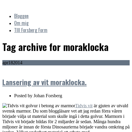
Bloggen
Om mig
TIll Forsberg Form
Tag archive
for moraklocka
apr
18
2014
Lansering av vit moraklocka.
Posted by
Johan Forsberg
Tidvis vit
är gjuten av utvald
svensk marmor. Du som bloggläsare vet att jag redan förra våren
började välja ut material som skulle ingå i detta golvur. Marmorn i
Tidvis vit började bildas för 2 miljarder år sedan. Många hundra
miljoner år innan de första Dinosaurierna började vandra omkring på