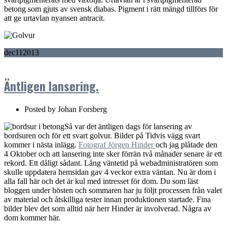
betong som gjuts av svensk diabas. Pigment i rätt mängd tillförs för
att ge urtavlan nyansen antracit.
dec
11
2013
Äntligen lansering.
Posted by
Johan Forsberg
Så var det äntligen dags för lansering av
bordsuren och för ett svart golvur. Bilder på Tidvis vägg svart
kommer i nästa inlägg.
Fotograf Jörgen Hinder
och jag plåtade den
4 Oktober och att lansering inte sker förrän två månader senare är ett
rekord. Ett dåligt sådant. Lång väntetid på webadministratören som
skulle uppdatera hemsidan gav 4 veckor extra väntan. Nu är dom i
alla fall här och det är kul med intresset för dom. Du som läst
bloggen under hösten och sommaren har ju följt processen från valet
av material och åtskilliga tester innan produktionen startade. Fina
bilder blev det som alltid när herr Hinder är involverad. Några av
dom kommer här.