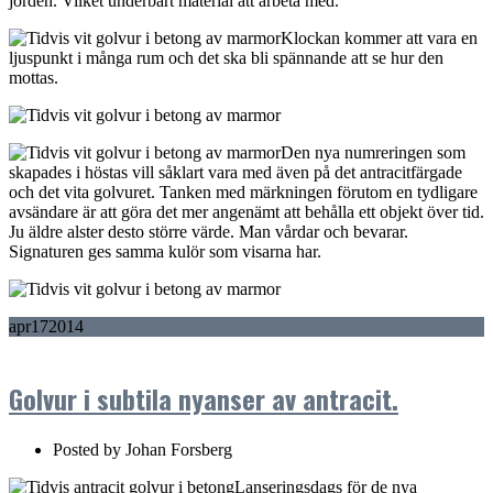
jorden. Vilket underbart material att arbeta med.
Klockan kommer att vara en
ljuspunkt i många rum och det ska bli spännande att se hur den
mottas.
Den nya numreringen som
skapades i höstas vill såklart vara med även på det antracitfärgade
och det vita golvuret. Tanken med märkningen förutom en tydligare
avsändare är att göra det mer angenämt att behålla ett objekt över tid.
Ju äldre alster desto större värde. Man vårdar och bevarar.
Signaturen ges samma kulör som visarna har.
apr
17
2014
Golvur i subtila nyanser av antracit.
Posted by
Johan Forsberg
Lanseringsdags för de nya