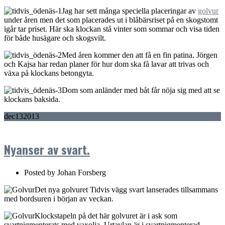
Jag har sett många speciella placeringar av
golvur
under åren men det som placerades ut i blåbärsriset på en skogstomt
igår tar priset. Här ska klockan stå vinter som sommar och visa tiden
för både husägare och skogsvilt.
Med åren kommer den att få en fin patina. Jörgen
och Kajsa har redan planer för hur dom ska få lavar att trivas och
växa på klockans betongyta.
Dom som anländer med båt får nöja sig med att se
klockans baksida.
dec
13
2013
Nyanser av svart.
Posted by
Johan Forsberg
Det nya golvuret Tidvis vägg svart lanserades tillsammans
med bordsuren i början av veckan.
Klockstapeln på det här golvuret är i ask som
svartpigmenterats med vaxolja. Urtavlan är i svartpigmenterad