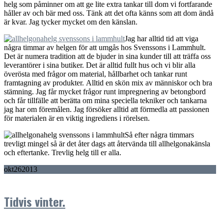
helg som påminner om att ge lite extra tankar till dom vi fortfarande
håller av och bär med oss. Tänk att det ofta känns som att dom ändå
är kvar. Jag tycker mycket om den känslan.
Jag har alltid tid att viga
några timmar av helgen för att umgås hos Svenssons i Lammhult.
Det är numera tradition att de bjuder in sina kunder till att träffa oss
leverantörer i sina butiker. Det är alltid fullt hus och vi blir alla
överösta med frågor om material, hållbarhet och tankar runt
framtagning av produkter. Alltid en skön mix av människor och bra
stämning. Jag får mycket frågor runt impregnering av betongbord
och får tillfälle att berätta om mina speciella tekniker och tankarna
jag har om föremålen. Jag försöker alltid att förmedla att passionen
för materialen är en viktig ingrediens i rörelsen.
Så efter några timmars
trevligt mingel så är det åter dags att återvända till allhelgonakänsla
och eftertanke. Trevlig helg till er alla.
okt
26
2013
Tidvis vinter.