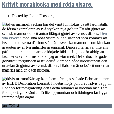
Kritvit moraklocka med röda visare.
Posted by
Johan Forsberg
I veckan har det varit fullt fokus på att färdigställa
de första exemplaren av två stycken nya golvur. Ett vitt gjutet av
svensk marmor och ett antracitfärgat gjutet av svensk diabas.
Den
vita klockan
med sina röda visare blir en skönhet som kommer att
lysa upp platserna där hon står. Den svenska marmorn som klockan
är gjuten av är två miljarder år gammal. Dinosaurierna var inte ens
påtänkta när denna marmor började bildas. Jag upphör aldrig att
fascineras av naturmaterialen jag arbetar med. Det antracitfärgade
golvuret i förgrunden är nu också klart och både klockstapeln och
urtavlan är gjutna av svensk diabas. Diabasen är också ett underbart
material med en egen historia.
När jag kom hem i fredags så hade Februarinumret
av ELLE Decoration kommit. I höstas flögs golvuret Tidvis vägg till
London för fotografering och i detta nummer är klockan med i ett
fotoreportage. Skönt att få lite uppmuntran och tidningen får ligga
framme några dagar.
jan
17
2014