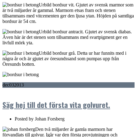
Urbild bordsur vit. Gjutet av svensk marmor som
är två miljarder år gammal. Marmorn etsas fram och stenen
tillsammans med vitcementen ger den ljusa ytan. Höjden på samtliga
bordsur är 54 cm.
Urbild bordsur antracit. Gjutet av svensk diabas.
Även här är det stenen som tillsammans med svartpigment ger en
livfull mörk yta.
Urbild bordsur grå. Detta ur har funnits med i
några år och är gjutet av öresundssand som pumpas upp från
Öresunds botten.
dec
03
2013
Säg hej till det första vita golvuret.
Posted by
Johan Forsberg
Den två miljarder år gamla marmorn har
förvandlats till golvur. Igår var den första provjutningen och