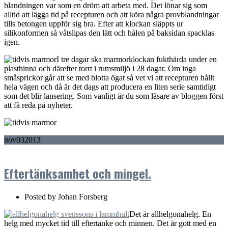
blandningen var som en dröm att arbeta med. Det lönar sig som
alltid att lägga tid på recepturen och att köra några provblandningar
tills betongen uppför sig bra. Efter att klockan släppts ur
silikonformen så våtslipas den lätt och hålen på baksidan spacklas
igen.
I tre dagar ska marmorklockan fukthärda under en
plasthinna och därefter torrt i rumsmiljö i 28 dagar. Om inga
småsprickor går att se med blotta ögat så vet vi att recepturen hållt
hela vägen och då är det dags att producera en liten serie samtidigt
som det blir lansering. Som vanligt är du som läsare av bloggen först
att få reda på nyheter.
nov
03
2013
Eftertänksamhet och mingel.
Posted by
Johan Forsberg
Det är allhelgonahelg. En
helg med mycket tid till eftertanke och minnen. Det är gott med en