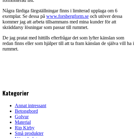
förmonterad list.
Några färdiga färgställningar finns i limiterad upplaga om 6
exemplar. Se dessa på
www.forsbergform.se
och utöver dessa
kommer jag att arbeta tillsammans med mina kunder för att
skräddarsy lösningar som passar till rummet.
De jag pratat med hittills efterfrågar det som lyfter känslan som
redan finns eller som hjälper till att ta fram känslan de själva vill ha i
rummet.
Kategorier
Annat intressant
Betongbord
Golvur
Material
Rip Kirby
Små produkter