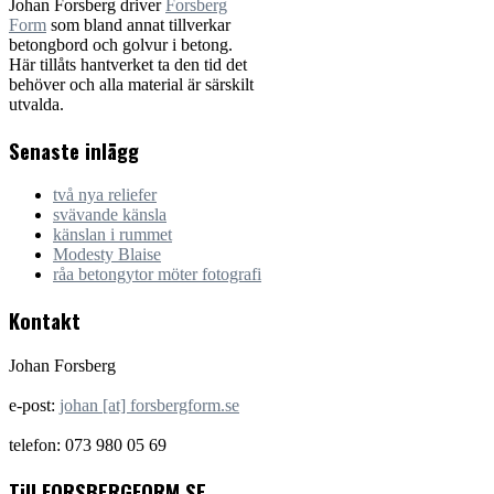
Johan Forsberg driver
Forsberg
Form
som bland annat tillverkar
betongbord och golvur i betong.
Här tillåts hantverket ta den tid det
behöver och alla material är särskilt
utvalda.
Senaste inlägg
två nya reliefer
svävande känsla
känslan i rummet
Modesty Blaise
råa betongytor möter fotografi
Kontakt
Johan Forsberg
e-post:
johan [at] forsbergform.se
telefon: 073 980 05 69
Till FORSBERGFORM.SE