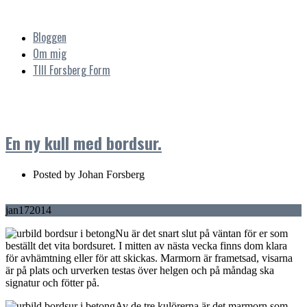
Bloggen
Om mig
TIll Forsberg Form
En ny kull med bordsur.
Posted by
Johan Forsberg
jan
17
2014
Nu är det snart slut på väntan för er som
beställt det vita bordsuret. I mitten av nästa vecka finns dom klara
för avhämtning eller för att skickas. Marmorn är frametsad, visarna
är på plats och urverken testas över helgen och på måndag ska
signatur och fötter på.
Av de tre kulörerna är det marmorn som