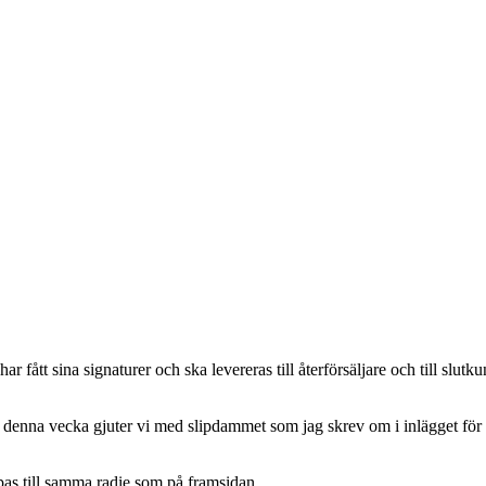
ått sina signaturer och ska levereras till återförsäljare och till slutkun
ch denna vecka gjuter vi med slipdammet som jag skrev om i inlägget fö
pas till samma radie som på framsidan.