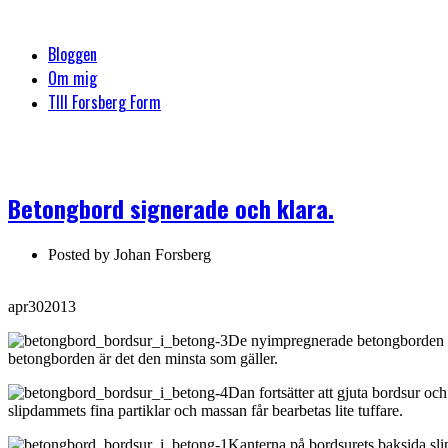
Bloggen
Om mig
TIll Forsberg Form
Betongbord signerade och klara.
Posted by
Johan Forsberg
apr
30
2013
De nyimpregnerade betongborden har f
betongborden är det den minsta som gäller.
Dan fortsätter att gjuta bordsur o
slipdammets fina partiklar och massan får bearbetas lite tuffare.
Kanterna på bordsurets baksida sli