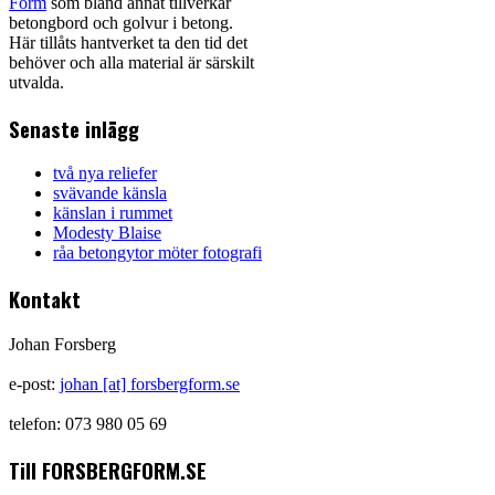
Form
som bland annat tillverkar
betongbord och golvur i betong.
Här tillåts hantverket ta den tid det
behöver och alla material är särskilt
utvalda.
Senaste inlägg
två nya reliefer
svävande känsla
känslan i rummet
Modesty Blaise
råa betongytor möter fotografi
Kontakt
Johan Forsberg
e-post:
johan [at] forsbergform.se
telefon: 073 980 05 69
Till FORSBERGFORM.SE