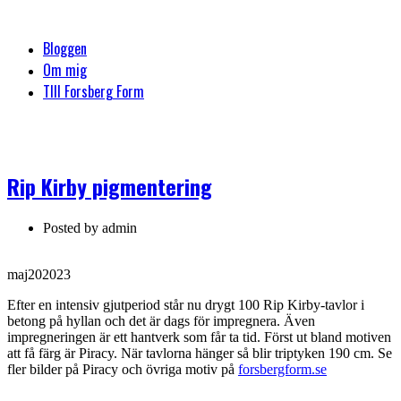
Bloggen
Om mig
TIll Forsberg Form
Rip Kirby pigmentering
Posted by
admin
maj
20
2023
Efter en intensiv gjutperiod står nu drygt 100 Rip Kirby-tavlor i
betong på hyllan och det är dags för impregnera. Även
impregneringen är ett hantverk som får ta tid. Först ut bland motiven
att få färg är Piracy.
När tavlorna hänger så blir triptyken 190 cm. Se
fler bilder på Piracy och övriga motiv på
forsbergform.se