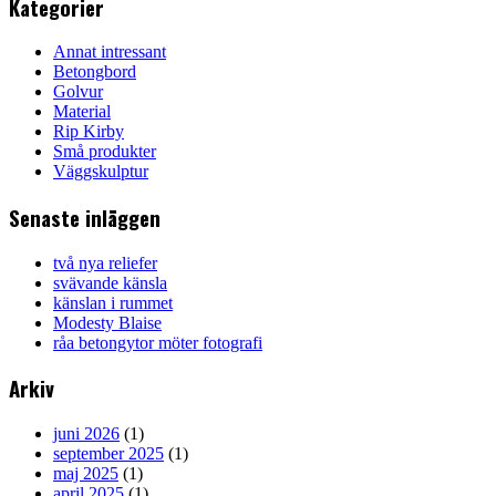
Kategorier
Annat intressant
Betongbord
Golvur
Material
Rip Kirby
Små produkter
Väggskulptur
Senaste inläggen
två nya reliefer
svävande känsla
känslan i rummet
Modesty Blaise
råa betongytor möter fotografi
Arkiv
juni 2026
(1)
september 2025
(1)
maj 2025
(1)
april 2025
(1)