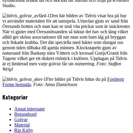
nytillkomna brukar tas och skickas till Staffan och Anja på Kvarnen
Studio.
Den här bilden av Tidvis visar bra på hur
vi använder materialen för att samspela. Urtavlan gjuts av sand från
Öresunds botten och man kan se små vita prickar som är snäckrester.
När vi gjuter med Öresundssanden så luktar det hav och tång vilket
alltid ger sköna associationer till när man som barn låg på bryggan
och fiskade krabba. Det där speciella med lukter som slungar oss
genom tiden tillbaka till gamla minnen. Klockstapeln gjuts av
natursand från Baskarp nära Vättern och krossad Gnejs/Granit från
Tagene vilket ger ett diskret rödstick i kulören. Upplagan på Tidvis
är ej limiterad men varje golvur får sin numrering.
Foto: Staffan
Weigl
Fler bilder på Tidvis hittar du på
Forsberg
Forms hemsida
.
Foto: Anna Danielsson
Kategorier
Annat intressant
Betongbord
Golvur
Material
Rip Kirby