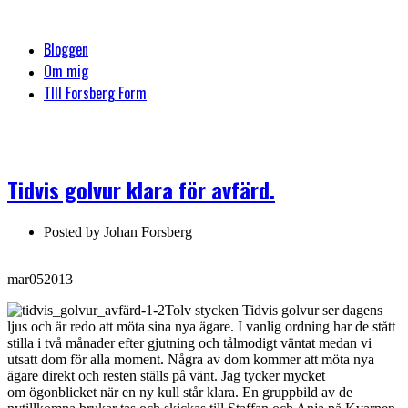
Bloggen
Om mig
TIll Forsberg Form
Tidvis golvur klara för avfärd.
Posted by
Johan Forsberg
mar
05
2013
Tolv stycken Tidvis golvur ser dagens
ljus och är redo att möta sina nya ägare. I vanlig ordning har de stått
stilla i två månader efter gjutning och tålmodigt väntat medan vi
utsatt dom för alla moment. Några av dom kommer att möta nya
ägare direkt och resten ställs på vänt. Jag tycker mycket
om ögonblicket när en ny kull står klara. En gruppbild av de