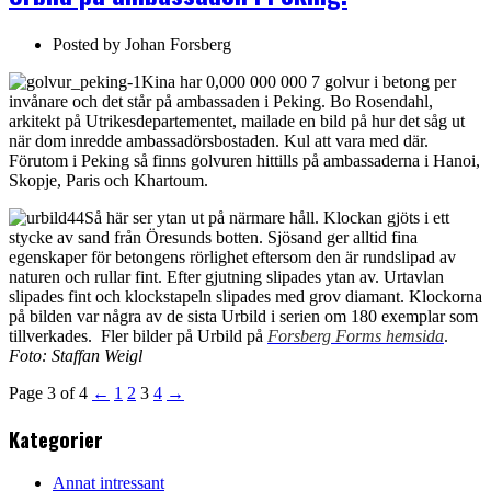
Posted by
Johan Forsberg
Kina har 0,000 000 000 7 golvur i betong per
invånare och det står på ambassaden i Peking. Bo Rosendahl,
arkitekt på Utrikesdepartementet, mailade en bild på hur det såg ut
när dom inredde ambassadörsbostaden. Kul att vara med där.
Förutom i Peking så finns golvuren hittills på ambassaderna i Hanoi,
Skopje, Paris och Khartoum.
Så här ser ytan ut på närmare håll. Klockan gjöts i ett
stycke av sand från Öresunds botten. Sjösand ger alltid fina
egenskaper för betongens rörlighet eftersom den är rundslipad av
naturen och rullar fint. Efter gjutning slipades ytan av. Urtavlan
slipades fint och klockstapeln slipades med grov diamant. Klockorna
på bilden var några av de sista Urbild i serien om 180 exemplar som
tillverkades. Fler bilder på Urbild på
Forsberg Forms hemsida
.
Foto: Staffan Weigl
Page 3 of 4
←
1
2
3
4
→
Kategorier
Annat intressant