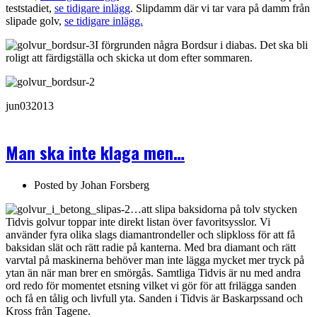
teststadiet,
se tidigare inlägg
. Slipdamm där vi tar vara på damm från
slipade golv,
se tidigare inlägg.
I förgrunden några Bordsur i diabas. Det ska bli
roligt att färdigställa och skicka ut dom efter sommaren.
jun
03
2013
Man ska inte klaga men…
Posted by
Johan Forsberg
…att slipa baksidorna på tolv stycken
Tidvis golvur toppar inte direkt listan över favoritsysslor. Vi
använder fyra olika slags diamantrondeller och slipkloss för att få
baksidan slät och rätt radie på kanterna. Med bra diamant och rätt
varvtal på maskinerna behöver man inte lägga mycket mer tryck på
ytan än när man brer en smörgås. Samtliga Tidvis är nu med andra
ord redo för momentet etsning vilket vi gör för att frilägga sanden
och få en tålig och livfull yta. Sanden i Tidvis är Baskarpssand och
Kross från Tagene.