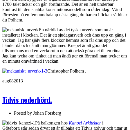
1700-talet tickar och går fortfarande. Det är en helt underbar
kontrast till den snabba konsumtionsmodell som råder idag. Vänd
förresten på en femhundralapp nästa gång du har en i fickan så hittar
du Polhem.
En närbild av det tyska urverk som nu är
installerat i klockan. Det är ett sjudagarsverk och dras upp en gång i
veckan. Jag har själv flera klockor hemma som får dras upp och det
händer då och då att man glömmer. Knepet är att göra det
tillsammans med en veckorutin och att också göra det till en ritual.
Jag kan tycka om tänket att man ändå ger ett föremål man tycker om
en minuts omvårdnad i veckan.
Christopher Polhem .
aug
08
2013
Tidvis nederbörd.
Posted by
Johan Forsberg
På balkongen hos
Kanozi Arkitekter
i
Göteborg står sedan drygt ett år tillbaka ett Tidvis golvur och tittar ut