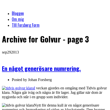
Bloggen
Om mig
TIll Forsberg Form
Archive
for Golvur - page 3
sep
29
2013
En något generösare numrering.
Posted by
Johan Forsberg
I
veckan gjordes en omgång med Tidvis golvur
klara. Några går iväg och några är för lager. Jag gillar när dom är
nygjorda och står i en grupp som individer.
Nytt för denna kull är en något generösare
numrering och årsmarkering på sidan av klockstapeln. Den bygger