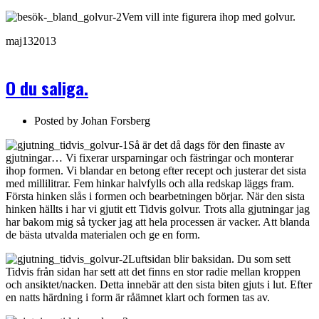
Vem vill inte figurera ihop med golvur.
maj
13
2013
O du saliga.
Posted by
Johan Forsberg
Så är det då dags för den finaste av
gjutningar… Vi fixerar ursparningar och fästringar och monterar
ihop formen. Vi blandar en betong efter recept och justerar det sista
med millilitrar. Fem hinkar halvfylls och alla redskap läggs fram.
Första hinken slås i formen och bearbetningen börjar. När den sista
hinken hällts i har vi gjutit ett Tidvis golvur. Trots alla gjutningar jag
har bakom mig så tycker jag att hela processen är vacker. Att blanda
de bästa utvalda materialen och ge en form.
Luftsidan blir baksidan. Du som sett
Tidvis från sidan har sett att det finns en stor radie mellan kroppen
och ansiktet/nacken. Detta innebär att den sista biten gjuts i lut. Efter
en natts härdning i form är råämnet klart och formen tas av.