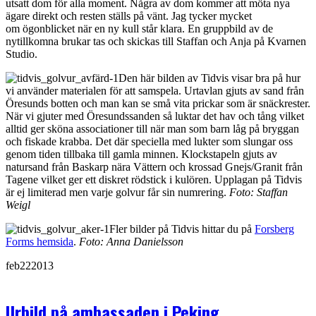
utsatt dom för alla moment. Några av dom kommer att möta nya
ägare direkt och resten ställs på vänt. Jag tycker mycket
om ögonblicket när en ny kull står klara. En gruppbild av de
nytillkomna brukar tas och skickas till Staffan och Anja på Kvarnen
Studio.
Den här bilden av Tidvis visar bra på hur
vi använder materialen för att samspela. Urtavlan gjuts av sand från
Öresunds botten och man kan se små vita prickar som är snäckrester.
När vi gjuter med Öresundssanden så luktar det hav och tång vilket
alltid ger sköna associationer till när man som barn låg på bryggan
och fiskade krabba. Det där speciella med lukter som slungar oss
genom tiden tillbaka till gamla minnen. Klockstapeln gjuts av
natursand från Baskarp nära Vättern och krossad Gnejs/Granit från
Tagene vilket ger ett diskret rödstick i kulören. Upplagan på Tidvis
är ej limiterad men varje golvur får sin numrering.
Foto: Staffan
Weigl
Fler bilder på Tidvis hittar du på
Forsberg
Forms hemsida
.
Foto: Anna Danielsson
feb
22
2013
Urbild på ambassaden i Peking.