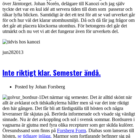
över Järntorget. Johan Norén, delägare till Kanozi och jag själv
tyckte det var en kul idé att servera tiden till dom som passerar och
råkar lyfta blicken. Samtidigt är det ett test för att se vad urverket går
för och hur väl det klarar utomhusmiljö. Då och då får jag frågor om
det går att placera klockorna utomhus. För betongens del går det
utmärkt och nu vet vi att det fungerar även för urverkets del.
jun
28
2013
Inte riktigt klar. Semester ändå.
Posted by
Johan Forsberg
Det närmar sig semester. Det är alltid skönt när
allt är avklarat och tidskalkylerna håller men så var det inte riktigt
den här gången. Det får bli att färdigställa till hösten och några
leveranser får skjutas på. Berörda informerade och visade sig vänligt
sinnade. Nu är det avkoppling och sol i svensk sommar. Bordsuren i
vagnarna är gjutna med fyra olika recepturer som ger skilda kulörer.
Öresundssand som finns på
Forsberg Form
. Diabas som lanseras till
hösten,
se tidigare inlägg.
Marmor som fortfarande befinner sig på