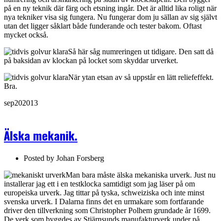
på en ny teknik där färg och etsning ingår. Det är alltid lika roligt när
nya tekniker visa sig fungera. Nu fungerar dom ju sällan av sig självt
utan det ligger såklart både funderande och tester bakom. Oftast
mycket också.
Så här såg numreringen ut tidigare. Den satt då
på baksidan av klockan på locket som skyddar urverket.
När ytan etsan av så uppstår en lätt reliefeffekt.
Bra.
sep
20
2013
Älska mekanik.
Posted by
Johan Forsberg
Man bara måste älska mekaniska urverk. Just nu
installerar jag ett i en testklocka samtidigt som jag läser på om
europeiska urverk. Jag tittar på tyska, schweiziska och inte minst
svenska urverk. I Dalarna finns det en urmakare som fortfarande
driver den tillverkning som Christopher Polhem grundade år 1699.
De verk som byggdes av Stjärnsunds manufakturverk under på