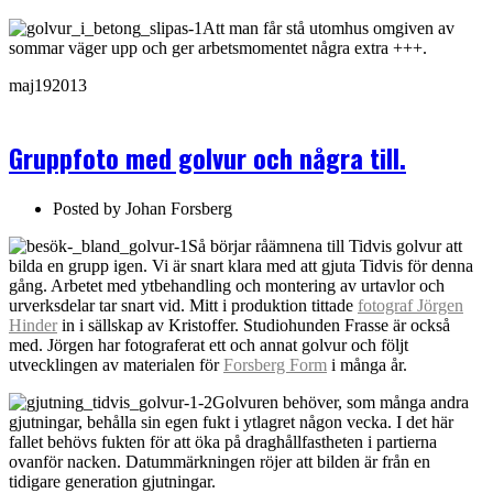
Att man får stå utomhus omgiven av
sommar väger upp och ger arbetsmomentet några extra +++.
maj
19
2013
Gruppfoto med golvur och några till.
Posted by
Johan Forsberg
Så börjar råämnena till Tidvis golvur att
bilda en grupp igen. Vi är snart klara med att gjuta Tidvis för denna
gång. Arbetet med ytbehandling och montering av urtavlor och
urverksdelar tar snart vid. Mitt i produktion tittade
fotograf Jörgen
Hinder
in i sällskap av Kristoffer. Studiohunden Frasse är också
med. Jörgen har fotograferat ett och annat golvur och följt
utvecklingen av materialen för
Forsberg Form
i många år.
Golvuren behöver, som många andra
gjutningar, behålla sin egen fukt i ytlagret någon vecka. I det här
fallet behövs fukten för att öka på draghållfastheten i partierna
ovanför nacken. Datummärkningen röjer att bilden är från en
tidigare generation gjutningar.