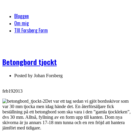
Bloggen
Om mig
TIll Forsberg Form
Betongbord tjockt
Posted by
Johan Forsberg
feb
19
2013
Det var ett tag sedan vi gjöt bordsskivor som
var 30 mm tjocka men idag hände det. En återförsäljare fick
beställning på ett betongbord som ska vara i den ”gamla tjockleken”,
dvs 30 mm. Alltså, fyllning av en form upp till kanten. Dom nya
skivorna är ju annars 17-18 mm tunna och en ren fröjd att hantera
jämfört med tidigare.