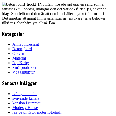
Nyligen nosade jag upp en sand som är
fantastisk till bordsgjutningar och det var också den jag använde
idag. Speciellt med den är att den innehåller mycket fint material.
Det innebär att annat finmaterial som är ”mjukare” inte behöver
tillsättas. Stenhård yta alltså. Bra.
Kategorier
Annat intressant
Betongbord
Golvur
Material
Rip Kirby
Små produkter
Väggskulptur
Senaste inläggen
två nya reliefer
svävande känsla
känslan i rummet
Modesty Blaise
råa betongytor möter fotografi