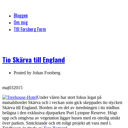
Bloggen
Om mig
TIll Forsberg Form
Tio Skärva till England
Posted by
Johan Forsberg
maj
03
2015
Under våren har stort fokus legat på
matsalsbordet Skärva och i veckan som gick skeppades tio stycken
Skärva till England. Borden är en del av inredningen i tio trädhus
belägna i den exklusiva djurparken Port Lympne Reserve. Högt
upp och omgivna av vegetation ligger husen med en otrolig utsikt
över parken. Smickrande och ett roligt projekt att vara med i.