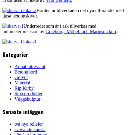
Trädhusen är ritade av
Tara Bernerd.
Borden är tillverkade i det nya utförandet med
ljusa betongskivor.
Underredet som är i ask tillverkas med
millimeterprecision av
Göteborgs Möbel- och Marinsnickeri
.
Kategorier
Annat intressant
Betongbord
Golvur
Material
Rip Kirby
Små produkter
Väggskulptur
Senaste inläggen
två nya reliefer
svävande känsla
känslan i rummet