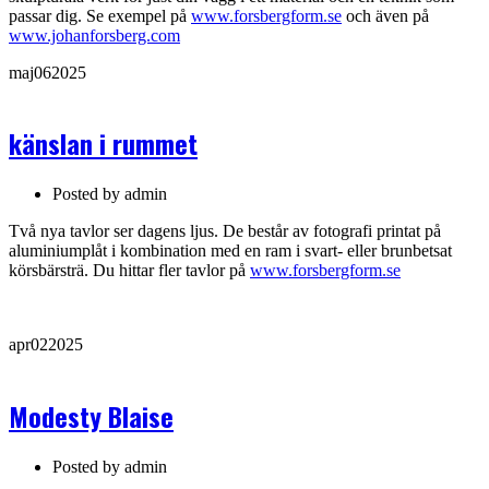
passar dig. Se exempel på
www.forsbergform.se
och även på
www.johanforsberg.com
maj
06
2025
känslan i rummet
Posted by
admin
Två nya tavlor ser dagens ljus. De består av fotografi printat på
aluminiumplåt i kombination med en ram i svart- eller brunbetsat
körsbärsträ. Du hittar fler tavlor på
www.forsbergform.se
apr
02
2025
Modesty Blaise
Posted by
admin