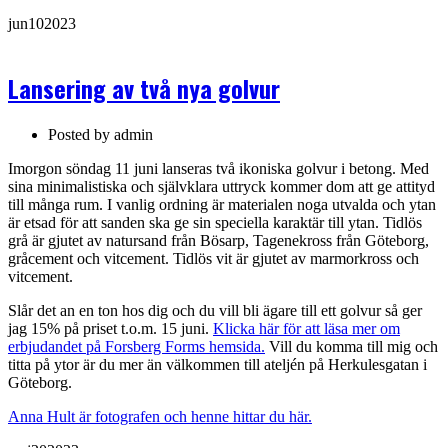
jun
10
2023
Lansering av två nya golvur
Posted by
admin
Imorgon söndag 11 juni lanseras två ikoniska golvur i betong. Med
sina minimalistiska och självklara uttryck kommer dom att ge attityd
till många rum. I vanlig ordning är materialen noga utvalda och ytan
är etsad för att sanden ska ge sin speciella karaktär till ytan. Tidlös
grå är gjutet av natursand från Bösarp, Tagenekross från Göteborg,
gråcement och vitcement. Tidlös vit är gjutet av marmorkross och
vitcement.
Slår det an en ton hos dig och du vill bli ägare till ett golvur så ger
jag 15% på priset t.o.m. 15 juni.
Klicka här för att läsa mer om
erbjudandet på Forsberg Forms hemsida.
Vill du komma till mig och
titta på ytor är du mer än välkommen till ateljén på Herkulesgatan i
Göteborg.
Anna Hult är fotografen och henne hittar du här.