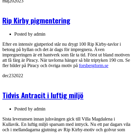
maj
20
2023
Rip Kirby pigmentering
Posted by
admin
Efter en intensiv gjutperiod står nu drygt 100 Rip Kirby-tavlor i
betong på hyllan och det är dags för impregnera. Även
impregneringen är ett hantverk som får ta tid. Först ut bland motiven
att få färg är Piracy.
När tavlorna hänger så blir triptyken 190 cm. Se
fler bilder på Piracy och övriga motiv på
forsbergform.se
dec
23
2022
Tidvis Antracit i luftig miljö
Posted by
admin
Sista leveransen innan julsvängen gick till Villa Magdalena i
Kullavik. En luftig miljö sparsam med intryck. Nu ett par dagars vila
och i mellandagarna gjutning av Rip Kirby-motiv och golvur som