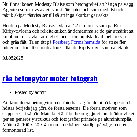
Nu finns ikonen Modesty Blaise som betongrelief att hänga på vägg.
Agenten som drivs av ett starkt rättspatos och som med list och
taktik skipar rättvisa ser till så att inga skurkar går säkra.
Höjden på Modesty Blaise-tavlan är 52 cm precis som på Rip
Kirby-tavlorna och relieftekniken är densamma så de går utmärkt att
kombinera.
Tavlan är i relief med 1 cm höjdskillnad mellan svarta
och gråa fält. Ta en titt på
Forsberg Forms hemsida
för att se fler
bilder och för att se motiv föreställande Rip Kirby i samma teknik.
feb
05
2025
råa betongytor möter fotografi
Posted by
admin
Att kombinera betongytor med foto har jag funderat på länge och i
höstas började jag göra de första testerna. De första motiven som
släpps ser ut så här. Materialet är fiberbetong gjutet mot brädor vilket
ger en generös ytstruktur och fotografier printade på aluminiumplåt.
Måtten är 100 x 50 x 4 cm och de hänger stadigt på vägg med en
förmonterad list.