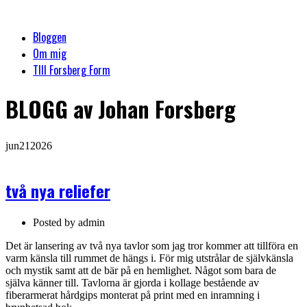
Bloggen
Om mig
TIll Forsberg Form
BLOGG
av Johan Forsberg
jun
21
2026
två nya reliefer
Posted by
admin
Det är lansering av två nya tavlor som jag tror kommer att tillföra en
varm känsla till rummet de hängs i. För mig utstrålar de självkänsla
och mystik samt att de bär på en hemlighet. Något som bara de
själva känner till. Tavlorna är gjorda i kollage bestående av
fiberarmerat hårdgips monterat på print med en inramning i