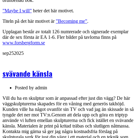
brunbetsad bok.
”Maybe I will”
heter det här motivet.
Titeln på det här motivet är
”Becoming me”
.
Upplagan består av totalt 126 numrerade och signerade exemplar
där de sex första är EA 1-6. Fler bilder på tavlorna finns på
www.forsbergform.se
sep
25
2025
svävande känsla
Posted by
admin
Vill du ha en skulptur som är anpassad efter just din vägg? De här
väggskulpturerna skapades för en våning med generös takhöjd.
Kunden ville ha något ovanför sin TV och vad jag än skissade in så
tyngde det ner mot TV:n.
Genom att dela upp och göra en triptyp
använde vi luften emellan skulpturerna och fick istället en svävande
känsla. Materialen är print på kritad träbas och slutligen nåtmassa.
Kontakta mig gärna så ger jag några kostnadsfria förslag på
skulpturala verk för just din vägg i ett material och en teknik som