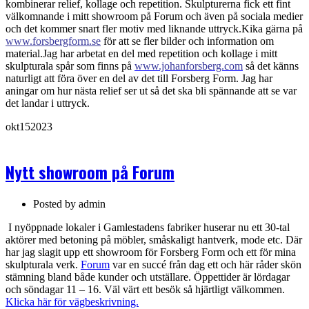
kombinerar relief, kollage och repetition. Skulpturerna fick ett fint
välkomnande i mitt showroom på Forum och även på sociala medier
och det kommer snart fler motiv med liknande uttryck.
Kika gärna på
www.forsbergform.se
för att se fler bilder och information om
material.
Jag har arbetat en del med repetition och kollage i mitt
skulpturala spår som finns på
www.johanforsberg.com
så det känns
naturligt att föra över en del av det till Forsberg Form. Jag har
aningar om hur nästa relief ser ut så det ska bli spännande att se var
det landar i uttryck.
okt
15
2023
Nytt showroom på Forum
Posted by
admin
I nyöppnade lokaler i Gamlestadens fabriker huserar nu ett 30-tal
aktörer med betoning på möbler, småskaligt hantverk, mode etc. Där
har jag slagit upp ett showroom för Forsberg Form och ett för mina
skulpturala verk.
Forum
var en succé från dag ett och här råder skön
stämning bland både kunder och utställare. Öppettider är lördagar
och söndagar 11 – 16. Väl värt ett besök så hjärtligt välkommen.
Klicka här för vägbeskrivning.